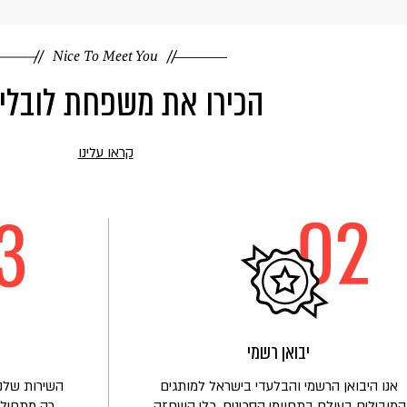
Nice To Meet You
הכירו את משפחת לובלי
קראו עלינו
קראו
עוד
על
הכירו
את
משפחת
לובלינסקי
יבואן רשמי
אנו היבואן הרשמי והבלעדי בישראל למותגים
השירות שלנו
המובילים בעולם בתחוומי הסכינים, כלי השחזה,
רק מתחיל!