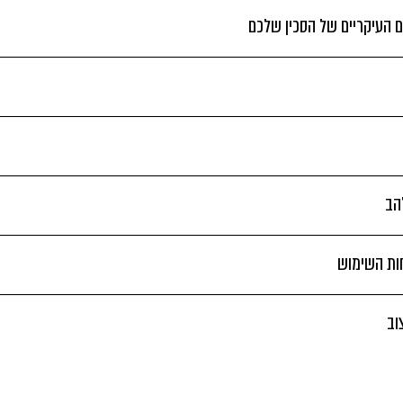
 העיקריים של הסכין שלכם
הב
חות השימוש
וב