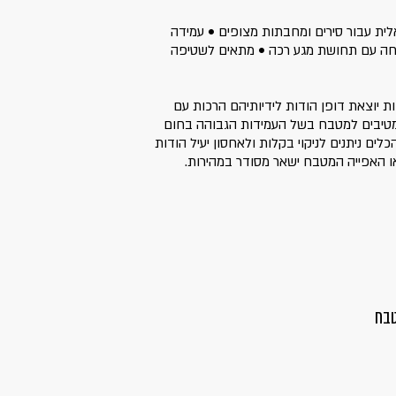
יכותי • אידיאלית עבור סירים ומחבתות מצופים • עמידה
210°C / 41 • ידית נוחה עם תחושת מגע רכה • מתאים לשטיפה
Gall מציעים נוחות יוצאת דופן הודות לידיותיהם הרכות עם
טיבים למטבח בשל העמידות הגבוהה בחום
וסף, הכלים ניתנים לניקוי בקלות ולאחסון יעיל הודות
ו האפייה המטבח ישאר מסודר במהירות.
טבח