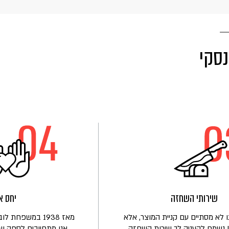
נסקי
שירותי השחזה
יחס א
 לא מסתיים עם קניית המוצר, אלא
מאז 1938 במשפחת
 נשמח להעניק לך שירות השחזה
אנו מתחייבים לספק שי