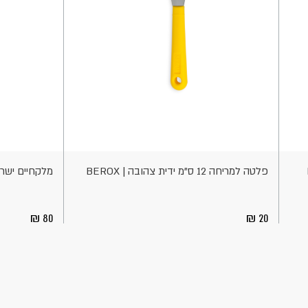
הוספה
הוספה
לסל
לסל
פלטה למריחה 12 ס"מ ידית צהובה | BEROX
מלקחיים ישרים לעיצוב 0
80
20