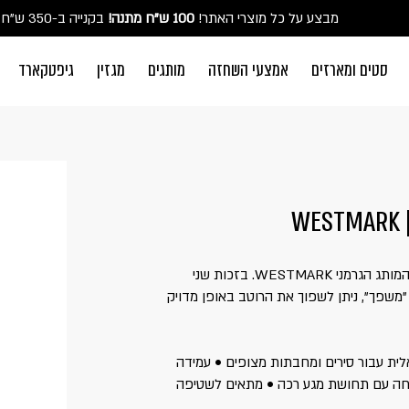
מבצע על כל מוצרי האתר!
100 ש"ח מתנה!
הכירו את מארזי המטבח של BEROX במחירים משתלמים במיוחד ❤ לכל הפרטים >>
בקנייה ב-350 ש"ח ומעלה
משלוח חינם בקניה ב-300 ש"ח ומעלה
מהדורה מוגבלת חדשה של מותג הפרימיום היפני KAI!
סכ
סטים ומארזים
אמצעי השחזה
מותגים
מגזין
גיפטקארד
התחברו
משתמש חדש/אור
דאגנו לכם ליצירת חשבון קלה ומהירה במיו
פרטיכם ותוכלו ליהנות מהיתרונות של משת
להרשמה
מצקת לרוטב מסדרת Gallant של המותג הגרמני WESTMARK. בזכות שני
שכחתי סיסמה
 "משפך", ניתן לשפוך את הרוטב באופן מדויק
יכותי • אידיאלית עבור סירים ומחבתות מצופים • עמידה
210°C / 41 • ידית נוחה עם תחושת מגע רכה • מתאים לשטיפה