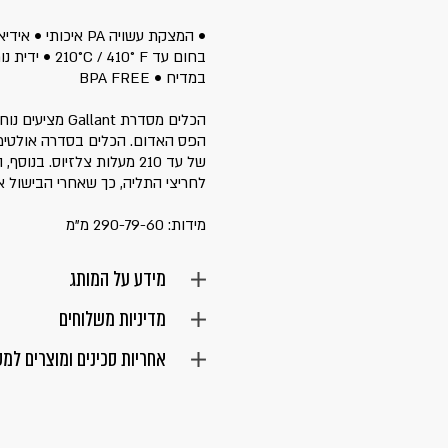
• המצקת עשויה PA א
בחום עד 0° F
במדיח • BPA FREE
הכלים מסדרת ant
הפס האדום. הכלים בסדרה אולטימ
של עד 210 מעלות צלזיוס. בנ
לחריצי התליה, כך שאחרי הבישול א
מידות: 290-79-60 מ"מ
מידע על המותג
מדיניות משלוחים
אחריות סכינים ומוצרים למ