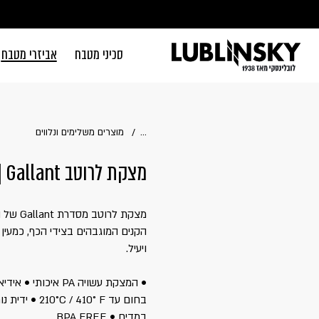
דלג לתוכן
דלג לסרגל הניווט
סכיני מטבח
אביזרי מטבח
סגור
כבר רשומים? 
...
מוצרים משלימים ונלווים
מצקת לרוטב WESTMARK | Gallant
זכור אותי
הקנים המוגבהים בצידי הכף, כמעין
ויעיל.
• המצקת עשויה PA א
בחום עד 0° F
במדיח • BPA FREE