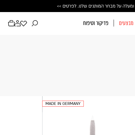
ין טאנטו מיוחדת
💙
 על מבחר המותגים שלנו. 
לכל הפרטים
>>
לפרטים >>
מבצעים
פדיקור וטיפוח
פתיחת
פתיחת
פתיחת
מועדפים
חלונית
חלונית
למשתמש
משתמש
עגלה
ח
חד. המשיכו למילוי
מש רשום כבר עכשיו.
MADE IN GERMANY