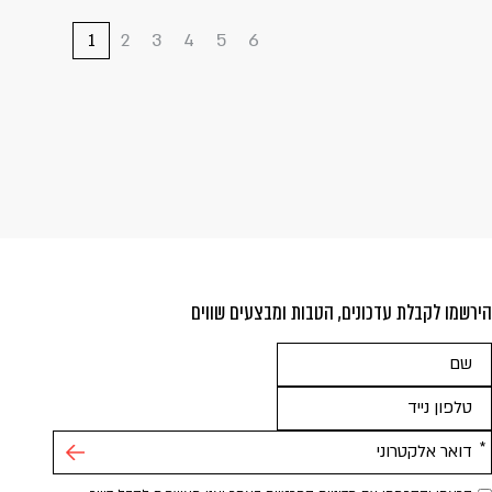
1
»
2
3
4
5
6
הירשמו לקבלת עדכונים, הטבות ומבצעים שווים
אנא
מלאו
את
טופס
-