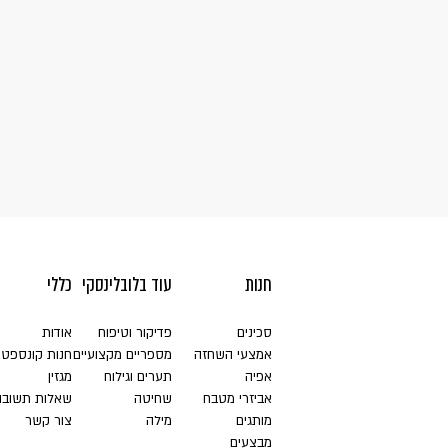
חנות
עוד בלובלינסקי
כללי
סכינים
פדיקור וטיפוח
אודות
אמצעי השחזה
מספריים מקצועיים
חנות קונספט
אפיה
תערים וגילוח
מגזין
אביזרי מטבח
שחיטה
שאלות תשובו
מותגים
מילה
צור קשר
מבצעים