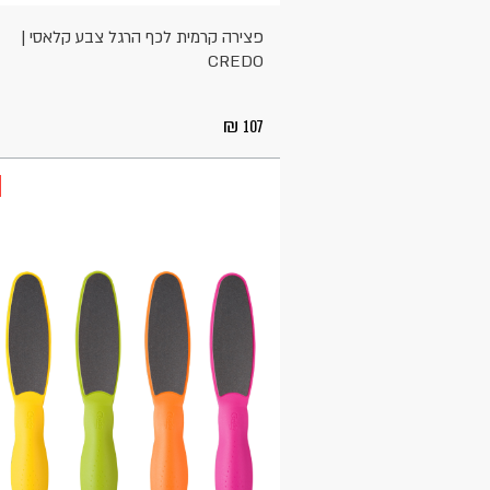
מגנט ופוליאסטר
פצירה קרמית לכף הרגל צבע קלאסי |
אלומיניום
CREDO
אלומיניום ממוחזר
בד
107
פלד אל-חלד
אבן
עץ אלון
עץ אגוז
עץ אשור
עץ טבעי
פוליאתילן
פלדת VG-10
עור
פוליסטירן
אבן משחזת קרמית
נייר לטש