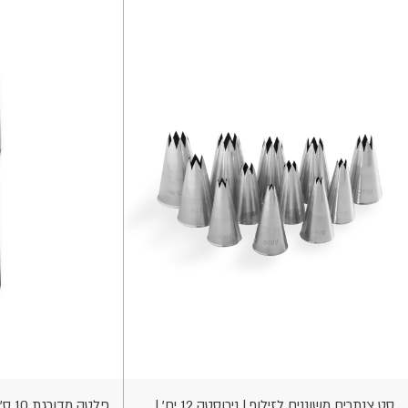
וספה
הוספה
לסל
לסל
סט צנתרים משוננים לזילוף | נירוסטה 12 יח' |
פלטה מדורגת 10 ס"מ | BEROX