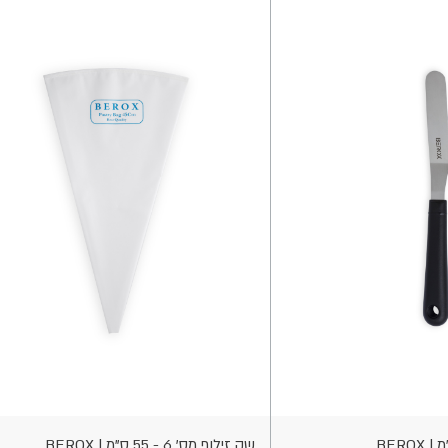
הוספה
לסל
שק זילוף מס' 6 - 55 ס"מ | BEROX