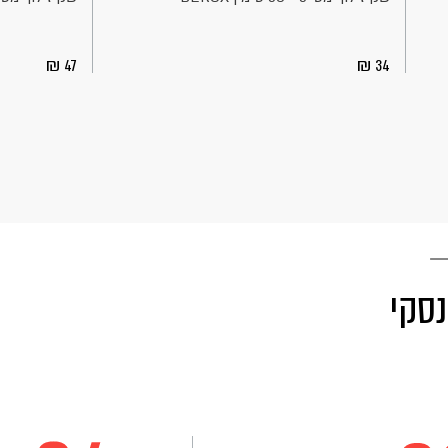
47
34
נסקי