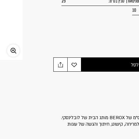
אורך סכין בס"מ:
25
10
לסל
פלטה למריחה ולקישוט באורך 25 ס"מ של BEROX מותג הבית של לובלינסקי.
ריחה, קישוט, חיתוך והגשה של עוגות