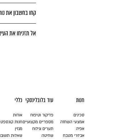
קחו בחשבון את נו
אל תזניחו את העיצ
חנות
עוד בלובלינסקי
כללי
סכינים
פדיקור וטיפוח
אודות
אמצעי השחזה
מספריים מקצועיים
חנות קונספט
אפיה
תערים וגילוח
מגזין
אביזרי מטבח
שחיטה
שאלות תשובו