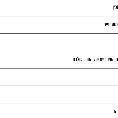
ין
 מועדפים
 העיקריים של הסכין שלכם
הב