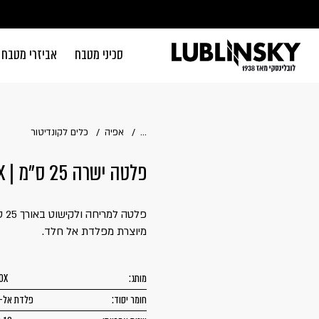
דלג לתוכן
דלג לסרגל הניווט
סכיני מטבח
אביזרי מטבח
סגור
כבר רשומים? 
...
אפיה
כלים לקונדיטור
פלטה ישרה 25 ס"מ | BEROX
זכור אותי
מיוצרת מפלדת אל חלד.
מותג:
OX
חומר יסוד:
פלדת אל-