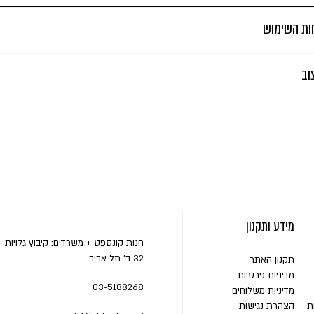
חות השימוש
וב
מידע ותקנון
חנות קונספט + משרדים: קיבוץ גלויות
32 ב' תל אביב
תקנון האתר
מדיניות פרטיות
03-5188268
מדיניות משלוחים
ת
הצהרת נגישות