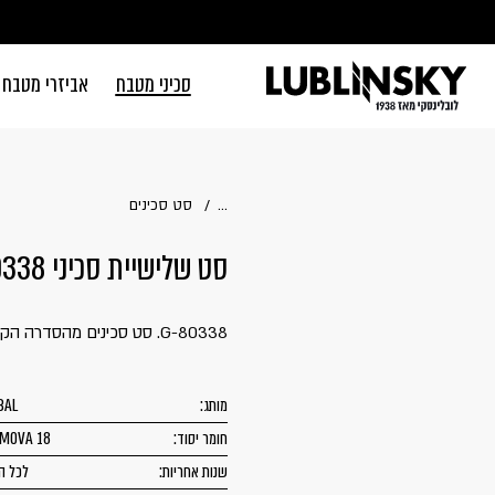
דלג לתוכן
דלג לסרגל הניווט
סכיני מטבח
אביזרי מטבח
סגור
כבר רשומים? 
...
סט סכינים
סט שלישיית סכיני GLOBAL | G-80338
G-80338. סט סכינים מהסדרה הקלאסית של חברת GLOBAL.
זכור אותי
מותג:
BAL
חומר יסוד:
MOVA 18
שנות אחריות:
לכל ה