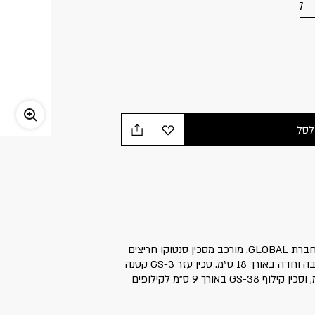
7
לסל
סט סכינים מהסדרה הקלאסית של חברת GLOBAL. מורכב מסכין סנטוקו חריצים
G-80, סכין רב שימושית ארוכה, רחבה וחדה באורך 18 ס"מ. סכין עזר GS-3 קטנה
וקצרה לחיתוך ירקות, באורך 13 ס"מ, וסכין קילוף GS-38 באורך 9 ס"מ לקילופים