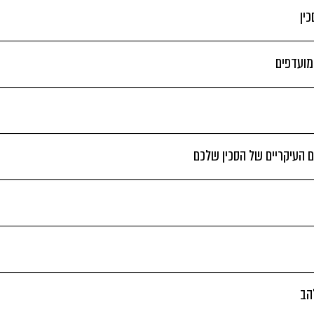
ין
 מועדפים
 העיקריים של הסכין שלכם
הב