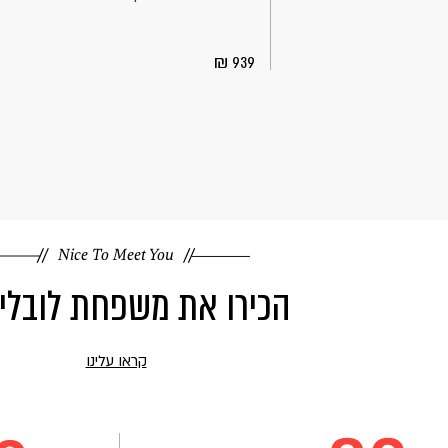
939
Nice To Meet You
הכירו את משפחת לובלי
קראו עלינו
קראו
עוד
על