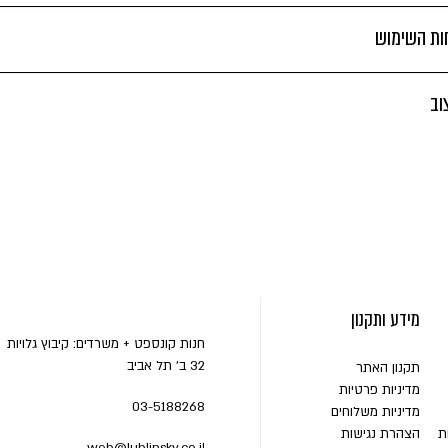
חות השימוש
וב
מידע ותקנון
חנות קונספט + משרדים: קיבוץ גלויות
32 ב' תל אביב
תקנון האתר
מדיניות פרטיות
03-5188268
מדיניות משלוחים
ת
הצהרת נגישות