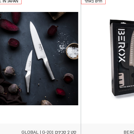
חדש באתר
 IN JAPAN
הוספה
לסל
סט 2 סכינים GLOBAL | G-201