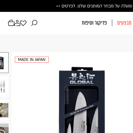
ין טאנטו מיוחדת
💙
 על מבחר המותגים שלנו. 
לכל הפרטים
>>
לפרטים >>
מבצעים
פדיקור וטיפוח
פתיחת
פתיחת
פתיחת
מועדפים
חלונית
חלונית
למשתמש
משתמש
עגלה
ח
MADE IN JAPAN
חד. המשיכו למילוי
מש רשום כבר עכשיו.