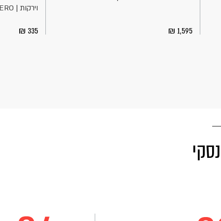
וירקות | BERO...
335
1,595
נסקי