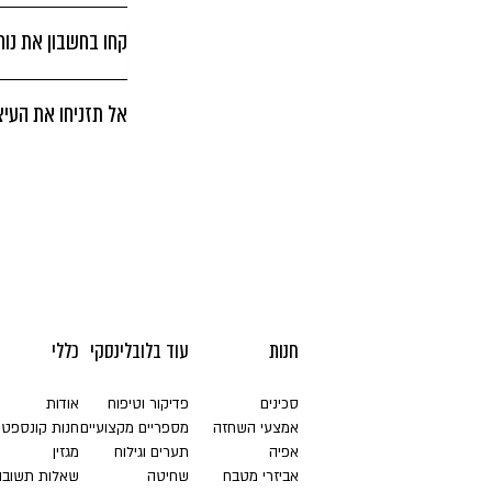
קחו בחשבון את נו
אל תזניחו את העיצ
חנות
עוד בלובלינסקי
כללי
סכינים
פדיקור וטיפוח
אודות
אמצעי השחזה
מספריים מקצועיים
חנות קונספט
אפיה
תערים וגילוח
מגזין
אביזרי מטבח
שחיטה
שאלות תשובו