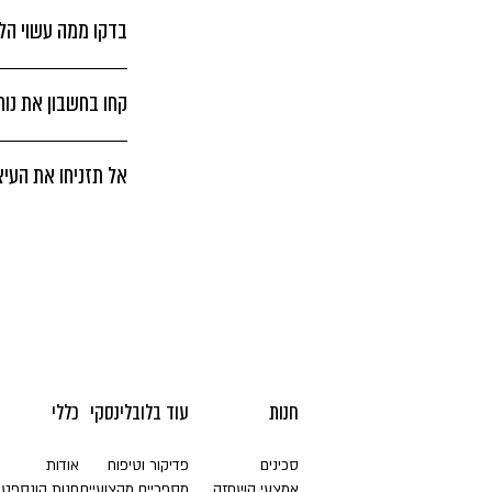
בדקו ממה עשוי הל
קחו בחשבון את נו
אל תזניחו את העיצ
חנות
עוד בלובלינסקי
כללי
סכינים
פדיקור וטיפוח
אודות
אמצעי השחזה
מספריים מקצועיים
חנות קונספט