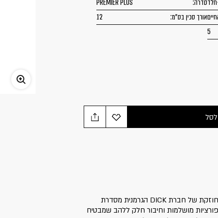
חלד
סדרה:
PREMIER PLUS
חיים
אורך סכין בס"מ:
12
5
לסל
קיים במגוון גדלים! סכין עזר צרה מחוזקת של חברת DICK הגרמנית מסדרת
ת עם פרופורציות מושלמות וחיבור חלק ללהב שמבטיח