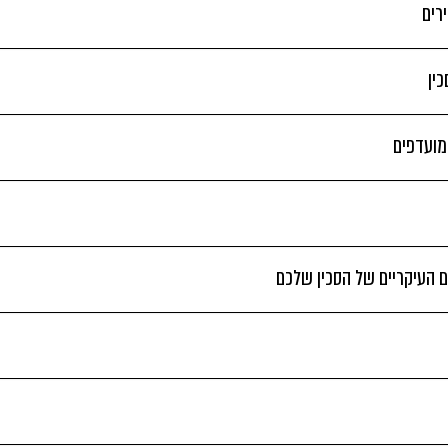
רים
ין
 מועדפים
 העיקריים של הסכין שלכם