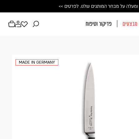
ין טאנטו מיוחדת
💙
 על מבחר המותגים שלנו. 
לכל הפרטים
>>
לפרטים >>
מבצעים
פדיקור וטיפוח
פתיחת
פתיחת
פתיחת
מועדפים
חלונית
חלונית
למשתמש
משתמש
עגלה
ח
MADE IN GERMANY
חד. המשיכו למילוי
מש רשום כבר עכשיו.