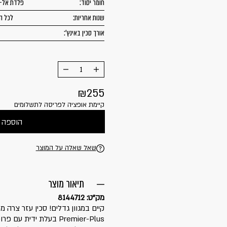
חומר יסוד:
פלדת אל-
שנות אחריות:
לכל ה
אורך סכין באינץ':
הוסף
החסר
מוצר
מוצר
255
קיימת אופציה לפריסה לתשלומים
הוספה 
שאל שאלה על המוצר
תיאור מוצר
מק"ט: 8144712
Premier-Plus בעלת ידי