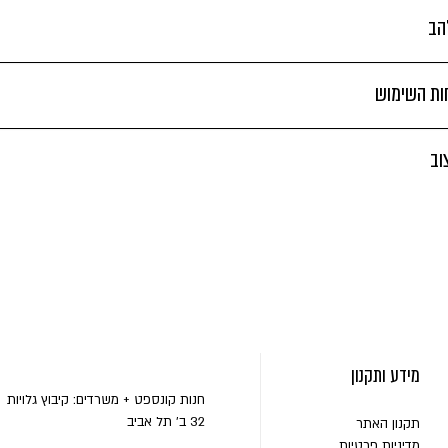
הב
חות השימוש
וב
מידע ותקנון
חנות קונספט + משרדים: קיבוץ גלויות
32 ב' תל אביב
תקנון האתר
מדיניות פרטיות