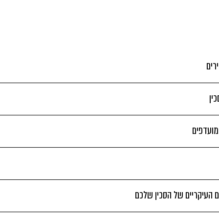
רים
ין
 מועדפים
 העיקריים של הסכין שלכם