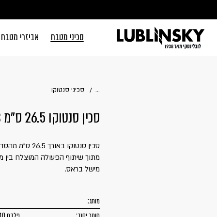
דלג לתוכן
דלג לסרגל הניווט
סכיני מטבח
אביזרי מטבח
סגור
כבר רשומים? 
...
סכיני סנטוקו
סכין סנטוקו 26.5 ס"מ KAI | MICHEL BRAS
זכור אותי
מישל בראס.
מותג:
חומר יסוד:
פלדת VG-10