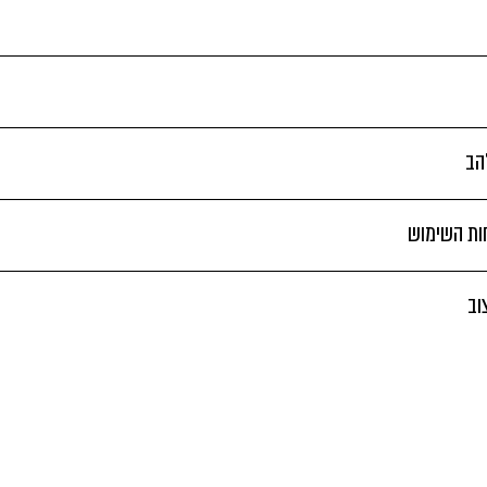
הב
חות השימוש
וב