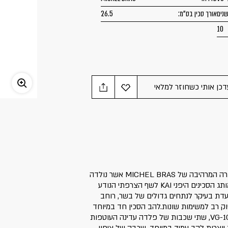
אורך סכין בס"מ:
26.5
10
דכן אותי כשחוזר למלאי
סכין סנטוקו באורך 26.5 ס"מ מהסדרה המרהיבה של MICHEL BRAS אשר נולדה
מתוך שיתוף הפעולה המוצלח בין מותג הסכינים היפני KAI לשף הצרפתי הנודע
עדת בעיקר לנתחים גדולים של בשר, רוחב
ק רב למשימות שונות.להב הסכין חד במיוחד
ומורכב משלוש שכבות של פלדה VG-10, שתי שכבות של פלדה עדינה העוטפות