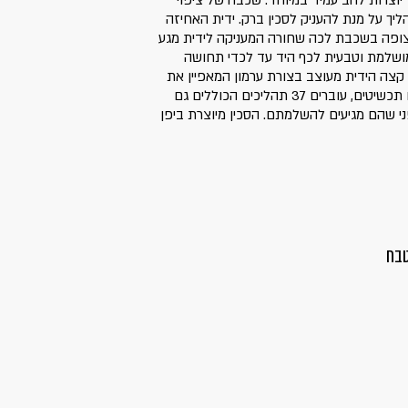
צרות להב עמיד במיוחד. שכבה של ציפוי
יך על מנת להעניק לסכין ברק. ידית האחיזה
צופה בשכבת לכה שחורה המעניקה לידית מגע
ושלמת וטבעית לכף היד עד לכדי תחושה
קצה הידית מעוצב בצורת ערמון המאפיין את
התרבות היפנית. הסכינים, ממש כמו תכשיטים, עוברים 37 תהליכים הכוללים גם
פני שהם מגיעים להשלמתם. הסכין מיוצרת ביפן
טבח