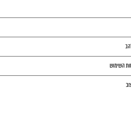
הב
חות השימוש
וב