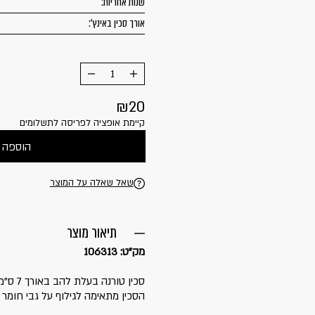
שנות אחריות:
אורך סכין באינץ':
הוסף
החסר
מוצר
מוצר
20
קיימת אופציה לפריסה לתשלומים
הוספה 
שאל שאלה על המוצר
תיאור מוצר
מק"ט: 106313
סכין טורנה בעלת להב באורך 7 ס"מ של המותג BEROX.
הסכין מתאימה לגילוף על גבי חומר