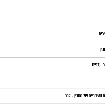
רים
ין
 מועדפים
 העיקריים של הסכין שלכם