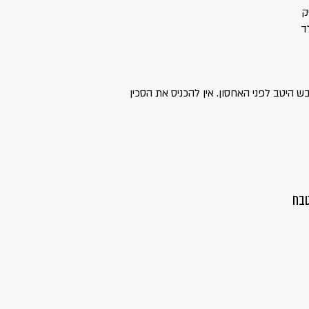
ק
ד
ש היטב לפני האחסון. אין להכניס את הסכין
טבח