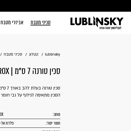
דלג לתוכן
דלג לסרגל הניווט
סכיני מטבח
אביזרי מטבח
סגור
כבר רשומים? 
lublinsky
קטלוג
סכיני מטבח
סכין טורנה 7 ס"מ | BEROX
סכין טורנה בעלת להב באורך 7 ס"מ של המותג BEROX.
זכור אותי
הסכין מתאימה לגילוף על גבי חומר
מותג:
OX
חומר יסוד:
פלדת אל-