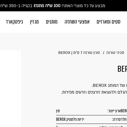
מבצע על כל מוצרי האתר!
100 ש"ח מתנה!
הכירו את מארזי המטבח של BEROX במחירים משתלמים במיוחד ❤ לכל הפרטים >>
בקנייה ב-350 ש"ח ומעלה
משלוח חינם בקניה ב-300 ש"ח ומעלה
מהדורה מוגבלת חדשה של מותג הפרימיום היפני KAI!
סכ
סטים ומארזים
אמצעי השחזה
מותגים
מגזין
גיפטקארד
התחברו
משתמש חדש/אור
סכיני טורנה
סכין טורנה 7 ס"מ | BEROX
דאגנו לכם ליצירת חשבון קלה ומהירה במיו
פרטיכם ותוכלו ליהנות מהיתרונות של משת
להרשמה
שכחתי סיסמה
 הגלם ולהוצאת חרצנים וזרעים מפירות.
BER
ארץ ייצור:
סין
חלד
סדרה:
ידיות פלסטיק BEROX