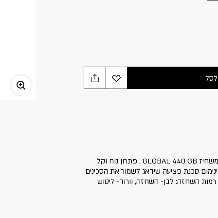
לסל
גלגל רזרבי מאבן משחזת קרמית למשחיז GLOBAL 440 GB . פתרון נוח וקל
ימום סכנת פציעה שידאג לשמור את הסכינים
רמות השחזה: לבן- השחזה, וורוד- ליטוש