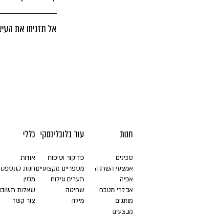
אל תזניחו את העיצ
חנות
עוד בלובלינסקי
כללי
סכינים
פדיקור וטיפוח
אודות
אמצעי השחזה
מספריים מקצועיים
חנות קונספט
אפיה
תערים וגילוח
מגזין
אביזרי מטבח
שחיטה
שאלות תשובו
מותגים
מילה
צור קשר
מבצעים