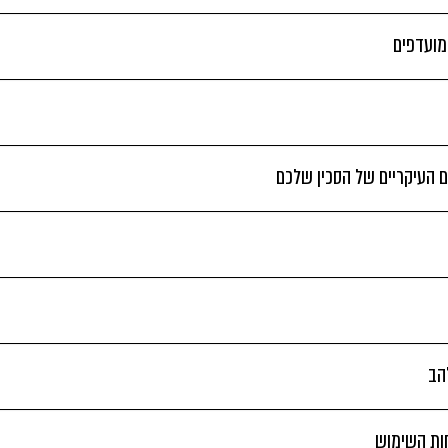
 מועדפים
 העיקריים של הסכין שלכם
הב
חות השימוש