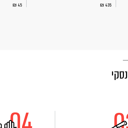
45
435
נסקי