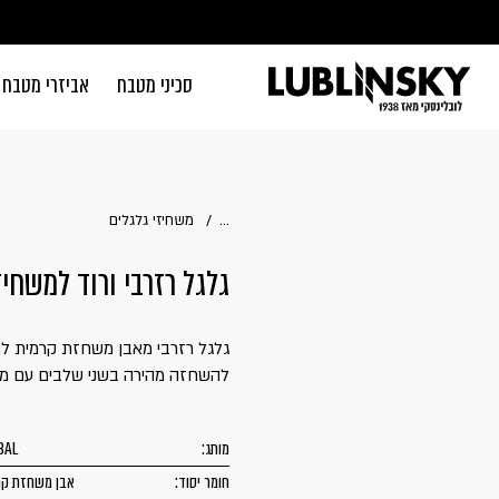
דלג לתוכן
דלג לסרגל הניווט
סכיני מטבח
אביזרי מטבח
סגור
כבר רשומים? 
...
משחיזי גלגלים
גלגל רזרבי ורוד למשחיז OBAL | GB 440
זכור אותי
להשחזה מהירה בשני שלבים עם מינ
מותג:
BAL
חומר יסוד:
אבן משחזת קר