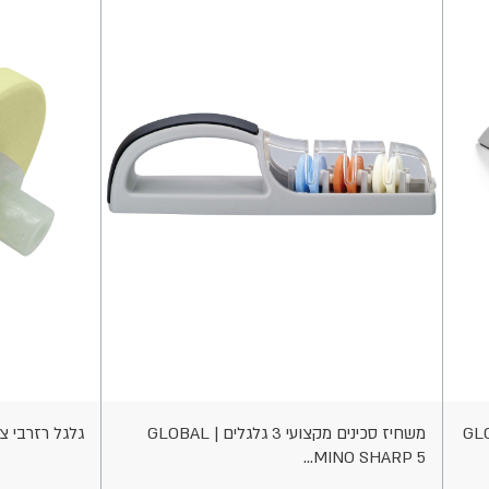
הוספה
הוספה
לסל
לסל
GLOBAL |
משחיז סכינים מקצועי 3 גלגלים GLOBAL |
גלגל רזרבי צהוב למש
MINO SHARP 5...