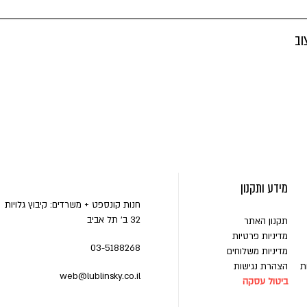
וב
מידע ותקנון
חנות קונספט + משרדים: קיבוץ גלויות
32 ב' תל אביב
תקנון האתר
מדיניות פרטיות
03-5188268
מדיניות משלוחים
ת
הצהרת נגישות
web@lublinsky.co.il
ביטול עסקה