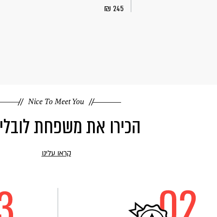
245
Nice To Meet You
הכירו את משפחת לובלי
קראו עלינו
קראו
עוד
על
הכירו
את