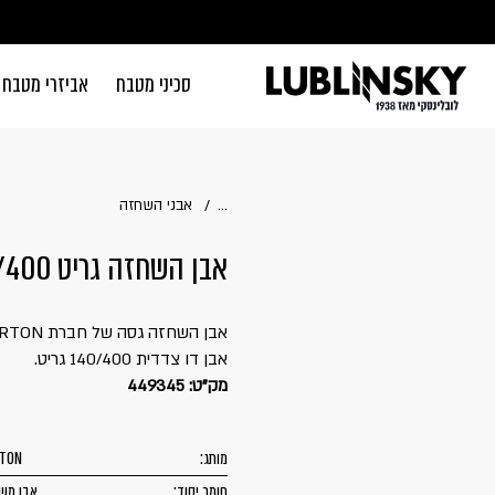
דלג לתוכן
דלג לסרגל הניווט
סכיני מטבח
אביזרי מטבח
סגור
כבר רשומים? 
...
אבני השחזה
אבן השחזה גריט 140/400 | NORTON
אבן השחזה גסה של חברת NORTON במידות 50x25x200.
זכור אותי
אבן דו צדדית 140/400 גריט.
מק"ט: 449345
מותג:
TON
חומר יסוד:
אבן מש