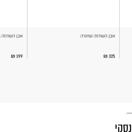
הוספה
הוספה
לסל
לסל
אבן השחזה שחורה
אבן השחזה גריט 1000 Standard
199
325
נסקי