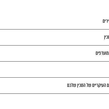
רים
ין
 מועדפים
 העיקריים של הסכין שלכם