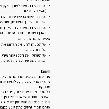
מטרת ההשחזה:
סכינים עם פגמים: לצורך תיקון
(120-240 גריט).
סכינים יפניות: סכינים יפניות הן
מערביות. לצורך השחזתן, מומלץ להש
סכינים עם פגמים קלים: לצורך ת
באבן השחזה בינונית-עדינה (1,000-6,000 גריט).
טיפים להשחזה נכונה:
אל תפעילו לחץ: אל תלחצו את ה
קלות וחלקות.
אל תשחיזו את הסכין יותר מידי:
השחזה מוגזמת עלולה לפגוע בסכ
חשוב!
אם אתם מרגישים שההשחזה לא מח
שוטף בסכין היא זקוקה להשחזה נו
מספקת.
כל סכין חייבת אחת לתקופה להגי
זאת מדי שנה וחצי או שנתיים אך יש
ויומיומי בסכינים טווח זמן זה יכול להתקצר
אנחנו תמיד זמינים לתת ייעוץ מקצוע