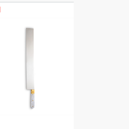
קוורץ
הולנד
פלדה מצופה כרום
מקסיקו
פוליאסטר
דנמרק
שיער גירית
אוסטריה
CROMOVA 18
איטליה
פוליאתילן
פקיסטן
פלסטיק ואבן קרמית
רוסיה
עץ גומי
תאילנד
ראטן
האיחוד האירופאי
סיליקון
ארצות הברית
פלסטיק ופלדת אל
חלד
מגנט ופלדת אל חלד
קרבורונדום
אבן משחזת
מגנט ופוליאסטר
הוספה
אלומיניום
לסל