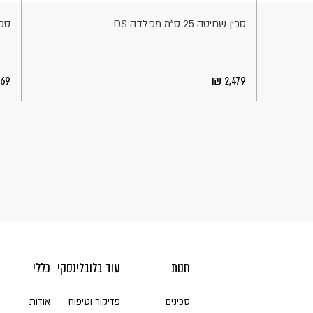
סכין שחיטה 25 ס"מ מפלדה DS
סכין 
369
2,479
חנות
עוד בלובלינסקי
כללי
סכינים
פדיקור וטיפוח
אודות