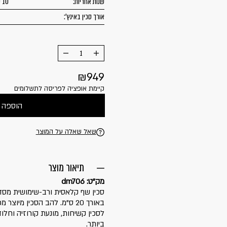
שנות אחריות:
10 שנים
אורך סכין באינץ':
הוסף
החסר
מוצר
מוצר
949
קיימת אופציה לפריסה לתשלומים
הוספה 
שאל שאלה על המוצר
תיאור מוצר
מק"ט: dm706
לסכין קשיחות, מונעת קורוזיה וחל
ביותר.