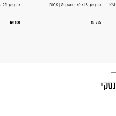
סכין שף 18 ס"מ DICK | Superior
סכין שף 25 ס"מ ידית פלסטיק שחורה | BEROX
100
235
נסקי