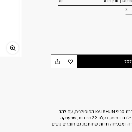
אורך סכין בס"מ:
20
8
לסל
סכין שף קלאסית ורב-שימושית מסדרת סכיני KAI SHUN הפופולרית, עם להב
באורך 20 ס"מ. להב הסכין מיוצר מפלדת דמשק בעלת 32 שכבות, שמעניקה
ודה, ומבטיחה חדות שחותכת גם חומרים קשים