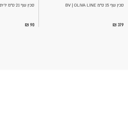
סכין שף 15 ס"מ BV | OLIVA LINE
סכין שף 21 ס"מ ידית פלסטיק אדומה | BEROX
90
379