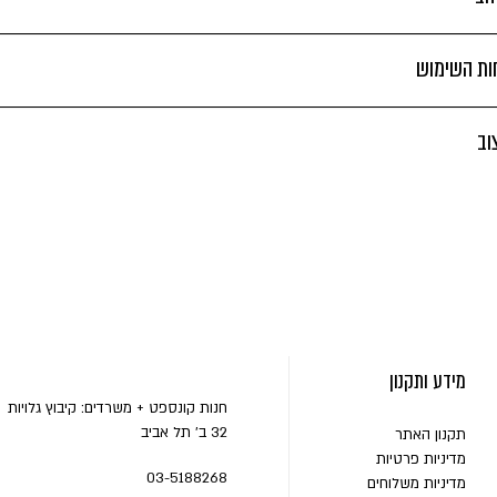
חות השימוש
וב
מידע ותקנון
חנות קונספט + משרדים: קיבוץ גלויות
32 ב' תל אביב
תקנון האתר
מדיניות פרטיות
03-5188268
מדיניות משלוחים