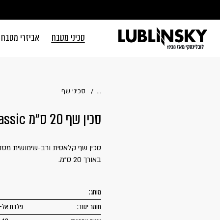
דלג לתוכן
דלג לסרגל הניווט
סכיני מטבח
אביזרי מטבח
סגור
כבר רשומים? 
...
סכיני שף
סכין שף 20 ס"מ KAI | SHUN Classic
זכור אותי
באורך 20 ס"מ.
מותג:
חומר יסוד:
פלדת אל-