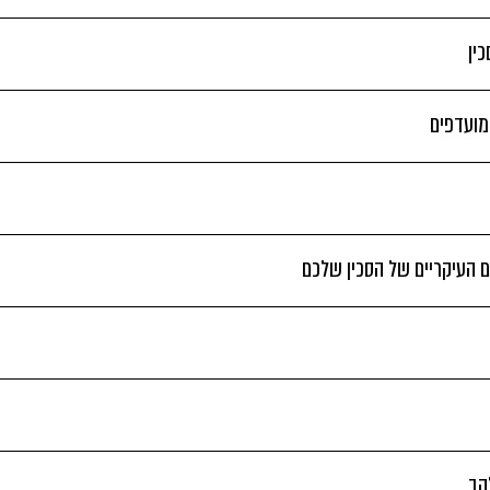
ין
 מועדפים
 העיקריים של הסכין שלכם
הב