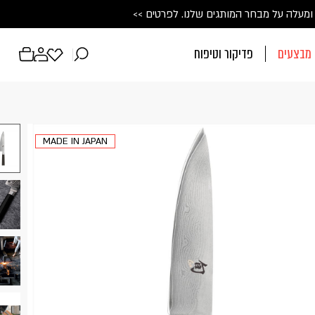
ין טאנטו מיוחדת
💙
 על מבחר המותגים שלנו. 
לכל הפרטים
>>
לפרטים >>
מבצעים
פדיקור וטיפוח
פתיחת
פתיחת
פתיחת
מועדפים
חלונית
חלונית
למשתמש
משתמש
עגלה
ח
MADE IN JAPAN
חד. המשיכו למילוי
מש רשום כבר עכשיו.