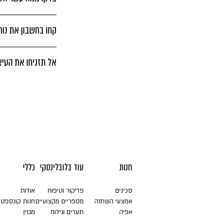
קחו בחשבון את נו
אל תזניחו את העיצ
חנות
עוד בלובלינסקי
כללי
סכינים
פדיקור וטיפוח
אודות
אמצעי השחזה
מספריים מקצועיים
חנות קונספט
אפיה
תערים וגילוח
מגזין