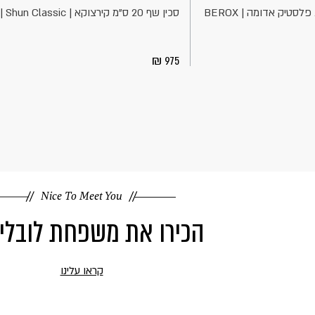
סכין שף 20 ס"מ קירצוקא | KAI | Shun Classic
975
Nice To Meet You
הכירו את משפחת לובלי
קראו עלינו
קראו
עוד