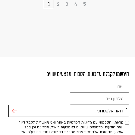
1
2
3
4
5
»
הירשמו לקבלת עדכונים, הטבות ומבצעים שווים
אנא
מלאו
את
טופס
-
קראתי והסכמתי עם מדיניות הפרטיות באתר ואני מאשר/ת לקבל דיוור
ישיר, הודעות ופרסומים שיווקיים באמצעות דוא"ל, מסרונים וכן בכל
הירשמו
אמצעי תקשורת אלקטרוני אחר מחברת דב לובלינסקי ובנו בע"מ. אל